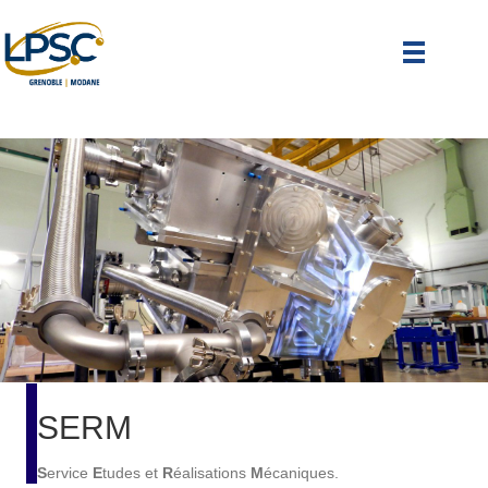
SERM
S
ervice
E
tudes et
R
éalisations
M
écaniques.