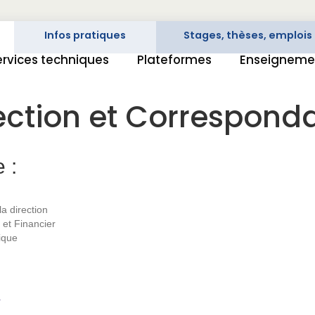
Infos pratiques
Stages, thèses, emplois
ervices techniques
Plateformes
Enseignemen
ection et Correspond
 :
 direction
 et Financier
ique
r