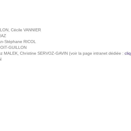
LON, Cécile VANNIER
IRAZ
ean-Stéphane RICOL
DROIT-GUILLON
rouz MALEK, Christine SERVOZ-GAVIN (voir la page intranet dédiée :
cli
N