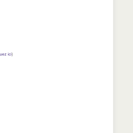
quez ici
)