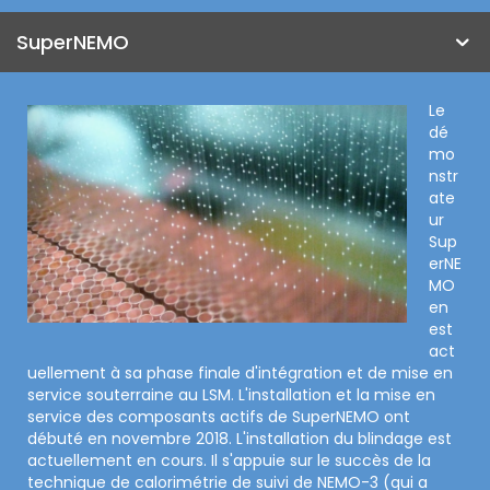
SuperNEMO
Le
dé
mo
nstr
ate
ur
Sup
erNE
MO
en
est
act
uellement à sa phase finale d'intégration et de mise en
service souterraine au LSM. L'installation et la mise en
service des composants actifs de SuperNEMO ont
débuté en novembre 2018. L'installation du blindage est
actuellement en cours. Il s'appuie sur le succès de la
technique de calorimétrie de suivi de NEMO-3 (qui a